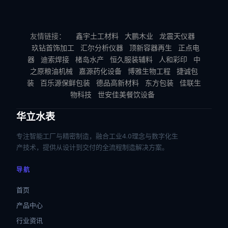
友情链接：
鑫宇土工材料
大鹏木业
龙震天仪器
玖钻首饰加工
汇尔分析仪器
顶新容器再生
正点电
器
迪索焊接
楮岛水产
恒久服装辅料
人和彩印
中
之原粮油机械
嘉源药化设备
博雅生物工程
捷诚包
装
百乐源保鲜包装
德品高新材料
东方包装
佳联生
物科技
世安佳美餐饮设备
华立水表
专注智能工厂与精密制造，融合工业4.0理念与数字化生
产技术，提供从设计到交付的全流程制造解决方案。
导航
首页
产品中心
行业资讯